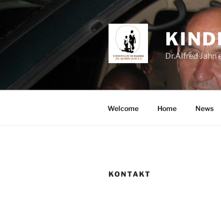
Zum
Inhalt
springen
KIND
Dr.Alfred Jahn e
Welcome
Home
News
KONTAKT